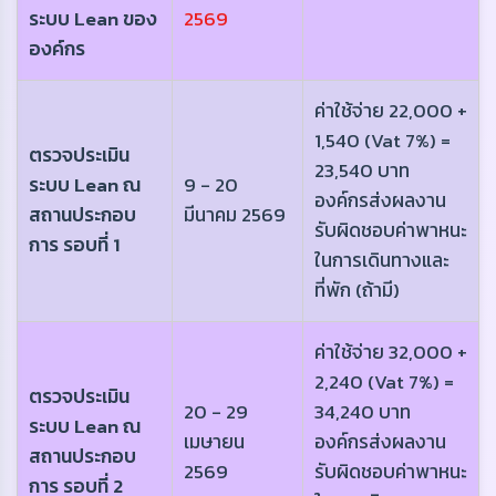
ระบบ Lean ของ
2569
องค์กร
ค่าใช้จ่าย 22,000 +
1,540 (Vat 7%) =
ตรวจประเมิน
23,540 บาท
ระบบ Lean ณ
9 - 20
องค์กรส่งผลงาน
สถานประกอบ
มีนาคม 2569
รับผิดชอบค่าพาหนะ
การ รอบที่ 1
ในการเดินทางและ
ที่พัก (ถ้ามี)
ค่าใช้จ่าย 32,000 +
2,240 (Vat 7%) =
ตรวจประเมิน
20 - 29
34,240 บาท
ระบบ Lean ณ
เมษายน
องค์กรส่งผลงาน
สถานประกอบ
2569
รับผิดชอบค่าพาหนะ
การ รอบที่ 2