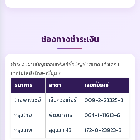
ช่องทางชำระเงิน
ชำระเงินผ่านบัญชีออมทรัพย์ชื่อบัญชี “สมาคมส่งเสริม
เทคโนโลยี (ไทย-ญี่ปุ่น )”
ธนาคาร
สาขา
เลขที่บัญชี
ไทยพาณิชย์
เอ็มควอเทียร์
009-2-23325-3
กรุงไทย
พัฒนาการ
064-1-11613-6
กรุงเทพ
สุขุมวิท 43
172-0-23923-3