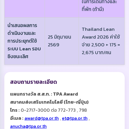
ในการเดินทางและ
ที่พัก (ถ้ามี)
นำเสนอผลการ
Thailand Lean
ดำเนินงานและ
25 มิถุนายน
Award 2026 ค่าใช้
การประยุกต์ใช้
2569
จ่าย 2,500 + 175 =
ระบบ Lean รอบ
2,675 บาท/คน
ชิงชนะเลิศ
สอบถามรายละเอียด
แผนกรางวัล ส.ส.ท. : TPA Award
สมาคมส่งเสริมเทคโนโลยี (ไทย-ญี่ปุ่น)
โทร :
0-2717-3000 ต่อ 772-773 , 798
อีเมล :
award@tpa.or.th
,
et@tpa.or.th
,
anucha@tpa.or.th